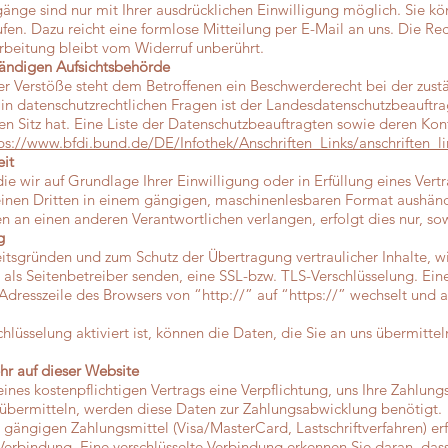
nge sind nur mit Ihrer ausdrücklichen Einwilligung möglich. Sie kön
ufen. Dazu reicht eine formlose Mitteilung per E-Mail an uns. Die R
rbeitung bleibt vom Widerruf unberührt.
tändigen Aufsichtsbehörde
her Verstöße steht dem Betroffenen ein Beschwerderecht bei der zust
in datenschutzrechtlichen Fragen ist der Landesdatenschutzbeauftra
n Sitz hat. Eine Liste der Datenschutzbeauftragten sowie deren K
ps://www.bfdi.bund.de/DE/Infothek/Anschriften_Links/anschriften_l
eit
ie wir auf Grundlage Ihrer Einwilligung oder in Erfüllung eines Vert
 einen Dritten in einem gängigen, maschinenlesbaren Format aushändi
 an einen anderen Verantwortlichen verlangen, erfolgt dies nur, sow
g
eitsgründen und zum Schutz der Übertragung vertraulicher Inhalte, w
 als Seitenbetreiber senden, eine SSL-bzw. TLS-Verschlüsselung. Ein
 Adresszeile des Browsers von “http://” auf “https://” wechselt und
lüsselung aktiviert ist, können die Daten, die Sie an uns übermitteln
hr auf dieser Website
ines kostenpflichtigen Vertrags eine Verpflichtung, uns Ihre Zahlu
übermitteln, werden diese Daten zur Zahlungsabwicklung benötigt.
gängigen Zahlungsmittel (Visa/MasterCard, Lastschriftverfahren) erf
Verbindung. Eine verschlüsselte Verbindung erkennen Sie daran, dass