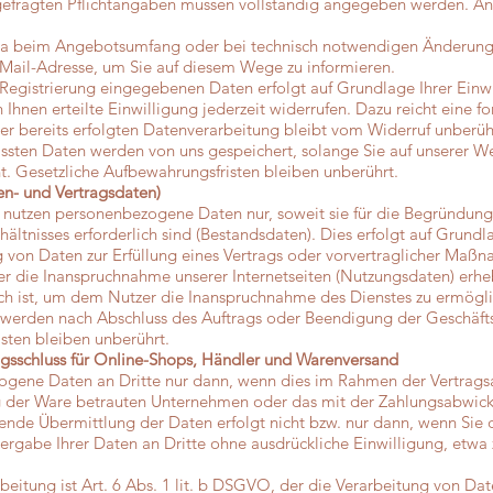
gefragten Pflichtangaben müssen vollständig angegeben werden. An
a beim Angebotsumfang oder bei technisch notwendigen Änderungen
Mail-Adresse, um Sie auf diesem Wege zu informieren.
Registrierung eingegebenen Daten erfolgt auf Grundlage Ihrer Einwill
hnen erteilte Einwilligung jederzeit widerrufen. Dazu reicht eine f
er bereits erfolgten Datenverarbeitung bleibt vom Widerruf unberüh
assten Daten werden von uns gespeichert, solange Sie auf unserer Web
. Gesetzliche Aufbewahrungsfristen bleiben unberührt.
en- und Vertragsdaten)
 nutzen personenbezogene Daten nur, soweit sie für die Begründung,
ltnisses erforderlich sind (Bestandsdaten). Dies erfolgt auf Grundlag
von Daten zur Erfüllung eines Vertrags oder vorvertraglicher Maßn
 die Inanspruchnahme unserer Internetseiten (Nutzungsdaten) erhe
rlich ist, um dem Nutzer die Inanspruchnahme des Dienstes zu ermög
erden nach Abschluss des Auftrags oder Beendigung der Geschäfts
sten bleiben unberührt.
agsschluss für Online-Shops, Händler und Warenversand
ogene Daten an Dritte nur dann, wenn dies im Rahmen der Vertrags
ng der Ware betrauten Unternehmen oder das mit der Zahlungsabwick
hende Übermittlung der Daten erfolgt nicht bzw. nur dann, wenn Sie
ergabe Ihrer Daten an Dritte ohne ausdrückliche Einwilligung, etw
eitung ist Art. 6 Abs. 1 lit. b DSGVO, der die Verarbeitung von Date