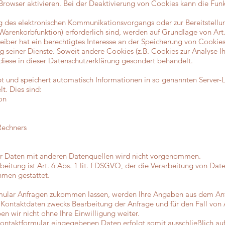
rowser aktivieren. Bei der Deaktivierung von Cookies kann die Funk
g des elektronischen Kommunikationsvorgangs oder zur Bereitstellu
Warenkorbfunktion) erforderlich sind, werden auf Grundlage von Art.
iber hat ein berechtigtes Interesse an der Speicherung von Cookies 
g seiner Dienste. Soweit andere Cookies (z.B. Cookies zur Analyse Ih
iese in dieser Datenschutzerklärung gesondert behandelt.
bt und speichert automatisch Informationen in so genannten Server-
t. Dies sind:
on
Rechners
r Daten mit anderen Datenquellen wird nicht vorgenommen.
eitung ist Art. 6 Abs. 1 lit. f DSGVO, der die Verarbeitung von Date
hmen gestattet.
mular Anfragen zukommen lassen, werden Ihre Angaben aus dem Anfr
ontaktdaten zwecks Bearbeitung der Anfrage und für den Fall von 
n wir nicht ohne Ihre Einwilligung weiter.
Kontaktformular eingegebenen Daten erfolgt somit ausschließlich au