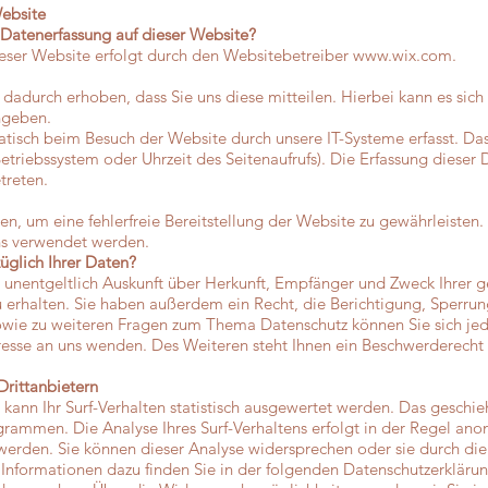
Website
e Datenerfassung auf dieser Website?
eser Website erfolgt durch den Websitebetreiber
www.wix.com
.
dadurch erhoben, dass Sie uns diese mitteilen. Hierbei kann es sich
ingeben.
sch beim Besuch der Website durch unsere IT-Systeme erfasst. Das 
Betriebssystem oder Uhrzeit des Seitenaufrufs). Die Erfassung dieser 
treten.
en, um eine fehlerfreie Bereitstellung der Website zu gewährleisten
ns verwendet werden.
üglich Ihrer Daten?
t unentgeltlich Auskunft über Herkunft, Empfänger und Zweck Ihrer 
erhalten. Sie haben außerdem ein Recht, die Berichtigung, Sperrun
owie zu weiteren Fragen zum Thema Datenschutz können Sie sich jede
se an uns wenden. Des Weiteren steht Ihnen ein Beschwerderecht 
Drittanbietern
kann Ihr Surf-Verhalten statistisch ausgewertet werden. Das geschie
ammen. Die Analyse Ihres Surf-Verhaltens erfolgt in der Regel ano
t werden. Sie können dieser Analyse widersprechen oder sie durch d
e Informationen dazu finden Sie in der folgenden Datenschutzerklärun