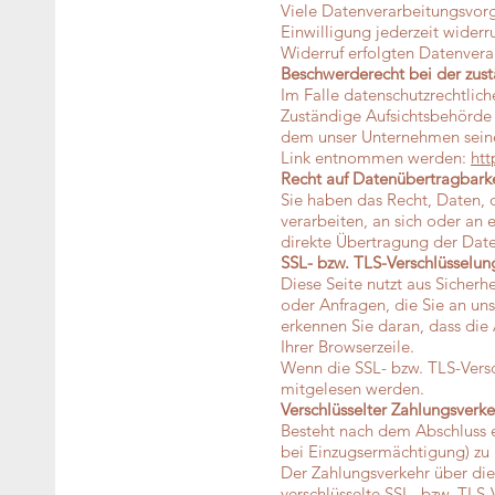
Viele Datenverarbeitungsvorgä
Einwilligung jederzeit widerr
Widerruf erfolgten Datenvera
Beschwerderecht bei der zus
Im Falle datenschutzrechtlic
Zuständige Aufsichtsbehörde 
dem unser Unternehmen seine
Link entnommen werden:
htt
Recht auf Datenübertragbark
Sie haben das Recht, Daten, d
verarbeiten, an sich oder an
direkte Übertragung der Daten
SSL- bzw. TLS-Verschlüsselun
Diese Seite nutzt aus Sicherh
oder Anfragen, die Sie an uns
erkennen Sie daran, dass die
Ihrer Browserzeile.
Wenn die SSL- bzw. TLS-Versch
mitgelesen werden.
Verschlüsselter Zahlungsverke
Besteht nach dem Abschluss e
bei Einzugsermächtigung) zu 
Der Zahlungsverkehr über die 
verschlüsselte SSL- bzw. TLS-