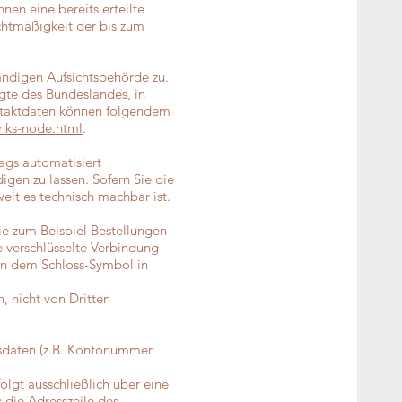
nen eine bereits erteilte
echtmäßigkeit der bis zum
ändigen Aufsichtsbehörde zu.
gte des Bundeslandes, in
ontaktdaten können folgendem
inks-node.html
.
rags automatisiert
gen zu lassen. Sofern Sie die
eit es technisch machbar ist.
ie zum Beispiel Bestellungen
e verschlüsselte Verbindung
 an dem Schloss-Symbol in
, nicht von Dritten
ngsdaten (z.B. Kontonummer
olgt ausschließlich über eine
 die Adresszeile des