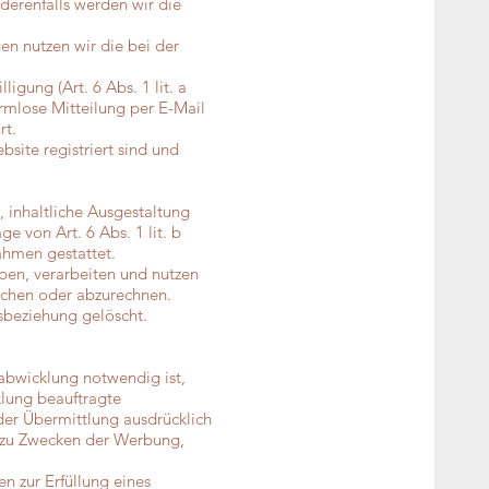
derenfalls werden wir die
 nutzen wir die bei der
igung (Art. 6 Abs. 1 lit. a
ormlose Mitteilung per E-Mail
rt.
site registriert sind und
 inhaltliche Ausgestaltung
e von Art. 6 Abs. 1 lit. b
ahmen gestattet.
ben, verarbeiten und nutzen
lichen oder abzurechnen.
beziehung gelöscht.
abwicklung notwendig ist,
lung beauftragte
 der Übermittlung ausdrücklich
a zu Zwecken der Werbung,
n zur Erfüllung eines