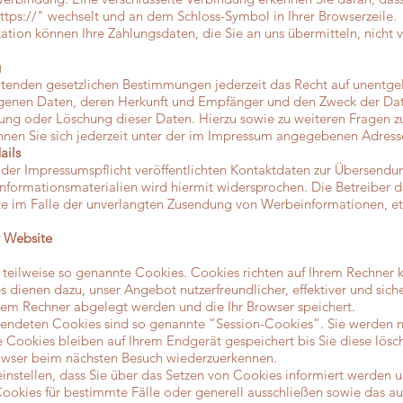
ttps://" wechselt und an dem Schloss-Symbol in Ihrer Browserzeile.
ation können Ihre Zahlungsdaten, die Sie an uns übermitteln, nicht 
g
enden gesetzlichen Bestimmungen jederzeit das Recht auf unentgelt
enen Daten, deren Herkunft und Empfänger und den Zweck der Date
rrung oder Löschung dieser Daten. Hierzu sowie zu weiteren Fragen
en Sie sich jederzeit unter der im Impressum angegebenen Adress
ails
r Impressumspflicht veröffentlichten Kontaktdaten zur Übersendun
formationsmaterialien wird hiermit widersprochen. Die Betreiber de
itte im Falle der unverlangten Zusendung von Werbeinformationen, e
r Website
 teilweise so genannte Cookies. Cookies richten auf Ihrem Rechner
s dienen dazu, unser Angebot nutzerfreundlicher, effektiver und sic
Ihrem Rechner abgelegt werden und die Ihr Browser speichert.
wendeten Cookies sind so genannte “Session-Cookies”. Sie werden n
 Cookies bleiben auf Ihrem Endgerät gespeichert bis Sie diese lösc
rowser beim nächsten Besuch wiederzuerkennen.
instellen, dass Sie über das Setzen von Cookies informiert werden u
ookies für bestimmte Fälle oder generell ausschließen sowie das a